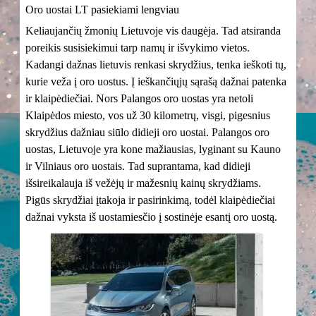
Oro uostai LT pasiekiami lengviau
Keliaujančių žmonių Lietuvoje vis daugėja. Tad atsiranda
poreikis susisiekimui tarp namų ir išvykimo vietos.
Kadangi dažnas lietuvis renkasi skrydžius, tenka ieškoti tų,
kurie veža į oro uostus. Į ieškančiųjų sąrašą dažnai patenka
ir klaipėdiečiai. Nors Palangos oro uostas yra netoli
Klaipėdos miesto, vos už 30 kilometrų, visgi, pigesnius
skrydžius dažniau siūlo didieji oro uostai. Palangos oro
uostas, Lietuvoje yra kone mažiausias, lyginant su Kauno
ir Vilniaus oro uostais. Tad suprantama, kad didieji
išsireikalauja iš vežėjų ir mažesnių kainų skrydžiams.
Pigūs skrydžiai įtakoja ir pasirinkimą, todėl klaipėdiečiai
dažnai vyksta iš uostamiesčio į sostinėje esantį oro uostą.