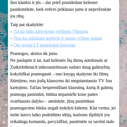
šios klaidos ir jūs – dar prieš prasidedant kelionei
pasidomėkite, kiek erdvės priklauso jums ir neperženkite
jos ribų.
Taip pat skaitykite:
–
Tai ką siūlo kiekvienas viešbutis Vilniuje
;
–
Nuo ko priklauso keleivių ir siuntų vežimo kaina
;
–
Oro uostai LT pasiekiami lengviau
Pramogos, skirtos tik jums
Ne paslaptis ir tai, kad kelionės šių dienų autobusais ar
Zuikiobilietai.lt mikroautobusais sudaro daug galimybių
kokybiškai pramogauti – nuo knygų skaitymo iki filmų
žiūrėjimo, nuo įrašų klausymo iki mėgstamiausio TV šou
kartojimo. Tačiau besprendžiant klausimą, kurią iš galimų
pramogų pasirinkti, būtina nepamiršti kone paties
svarbiausio dalyko – atminkite, jūsų pasirinktas
pramogavimo būdas negali trukdyti kitiems. Kita vertus, jei
turite laisvo laiko praleidimo idėjų, kurioms išpildyti yra
reikalinga komanda, pavyzdžiui, pasiėmėte su savimi stalo