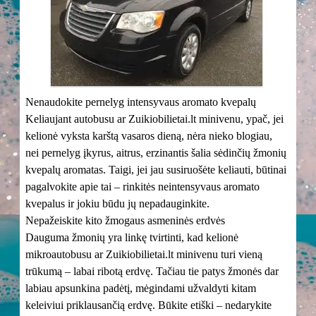
Nenaudokite pernelyg intensyvaus aromato kvepalų
Keliaujant autobusu ar Zuikiobilietai.lt minivenu, ypač, jei
kelionė vyksta karštą vasaros dieną, nėra nieko blogiau,
nei pernelyg įkyrus, aitrus, erzinantis šalia sėdinčių žmonių
kvepalų aromatas. Taigi, jei jau susiruošėte keliauti, būtinai
pagalvokite apie tai – rinkitės neintensyvaus aromato
kvepalus ir jokiu būdu jų nepadauginkite.
Nepažeiskite kito žmogaus asmeninės erdvės
Dauguma žmonių yra linkę tvirtinti, kad kelionė
mikroautobusu ar Zuikiobilietai.lt minivenu turi vieną
trūkumą – labai ribotą erdvę. Tačiau tie patys žmonės dar
labiau apsunkina padėtį, mėgindami užvaldyti kitam
keleiviui priklausančią erdvę. Būkite etiški – nedarykite