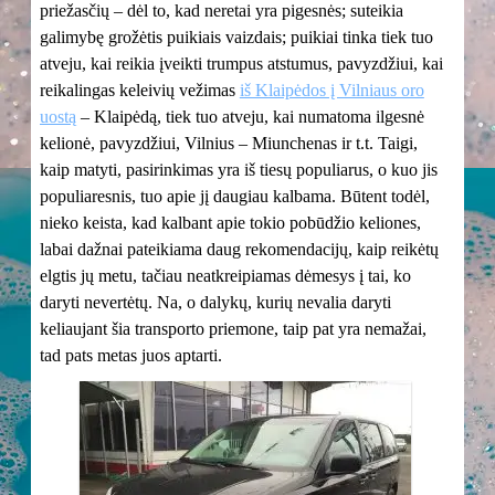
priežasčių – dėl to, kad neretai yra pigesnės; suteikia
galimybę grožėtis puikiais vaizdais; puikiai tinka tiek tuo
atveju, kai reikia įveikti trumpus atstumus, pavyzdžiui, kai
reikalingas keleivių vežimas
iš Klaipėdos į Vilniaus oro
uostą
– Klaipėdą, tiek tuo atveju, kai numatoma ilgesnė
kelionė, pavyzdžiui, Vilnius – Miunchenas ir t.t. Taigi,
kaip matyti, pasirinkimas yra iš tiesų populiarus, o kuo jis
populiaresnis, tuo apie jį daugiau kalbama. Būtent todėl,
nieko keista, kad kalbant apie tokio pobūdžio keliones,
labai dažnai pateikiama daug rekomendacijų, kaip reikėtų
elgtis jų metu, tačiau neatkreipiamas dėmesys į tai, ko
daryti nevertėtų. Na, o dalykų, kurių nevalia daryti
keliaujant šia transporto priemone, taip pat yra nemažai,
tad pats metas juos aptarti.