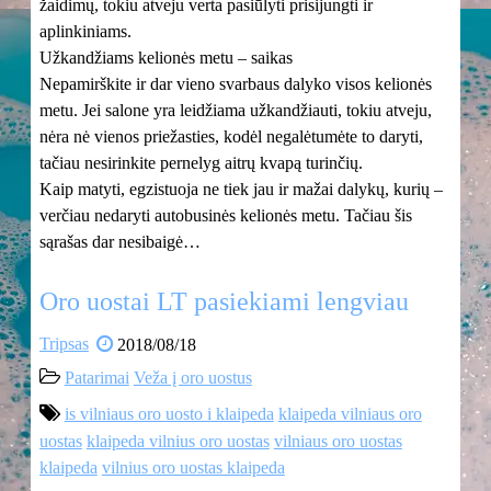
žaidimų, tokiu atveju verta pasiūlyti prisijungti ir
aplinkiniams.
Užkandžiams kelionės metu – saikas
Nepamirškite ir dar vieno svarbaus dalyko visos kelionės
metu. Jei salone yra leidžiama užkandžiauti, tokiu atveju,
nėra nė vienos priežasties, kodėl negalėtumėte to daryti,
tačiau nesirinkite pernelyg aitrų kvapą turinčių.
Kaip matyti, egzistuoja ne tiek jau ir mažai dalykų, kurių –
verčiau nedaryti autobusinės kelionės metu. Tačiau šis
sąrašas dar nesibaigė…
Oro uostai LT pasiekiami lengviau
Tripsas
2018/08/18
Patarimai
Veža į oro uostus
is vilniaus oro uosto i klaipeda
klaipeda vilniaus oro
uostas
klaipeda vilnius oro uostas
vilniaus oro uostas
klaipeda
vilnius oro uostas klaipeda