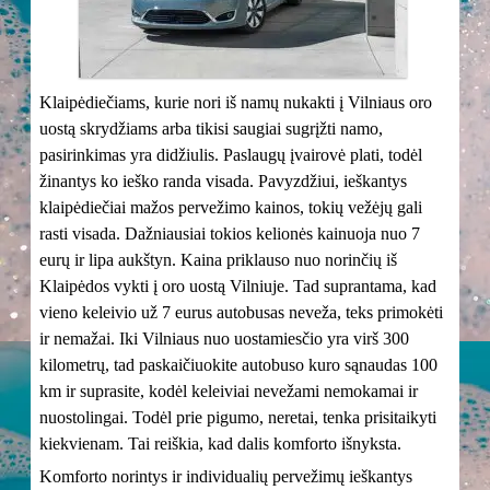
Klaipėdiečiams, kurie nori iš namų nukakti į Vilniaus oro
uostą skrydžiams arba tikisi saugiai sugrįžti namo,
pasirinkimas yra didžiulis. Paslaugų įvairovė plati, todėl
žinantys ko ieško randa visada. Pavyzdžiui, ieškantys
klaipėdiečiai mažos pervežimo kainos, tokių vežėjų gali
rasti visada. Dažniausiai tokios kelionės kainuoja nuo 7
eurų ir lipa aukštyn. Kaina priklauso nuo norinčių iš
Klaipėdos vykti į oro uostą Vilniuje. Tad suprantama, kad
vieno keleivio už 7 eurus autobusas neveža, teks primokėti
ir nemažai. Iki Vilniaus nuo uostamiesčio yra virš 300
kilometrų, tad paskaičiuokite autobuso kuro sąnaudas 100
km ir suprasite, kodėl keleiviai nevežami nemokamai ir
nuostolingai. Todėl prie pigumo, neretai, tenka prisitaikyti
kiekvienam. Tai reiškia, kad dalis komforto išnyksta.
Komforto norintys ir individualių pervežimų ieškantys