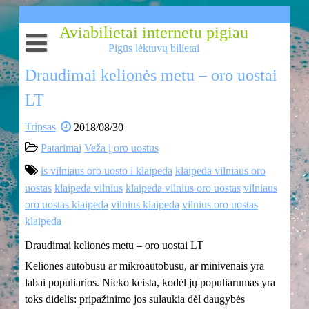
Skip
to
Aviabilietai internetu pigiau
content
Pigūs lėktuvų bilietai
Aviabilietai internetu
Draudimai kelionės metu – oro uostai
Aviabilietai
Pigūs lėktuvų bilietai
LT
Skrendam pigiai? Tiesiogiai? Iš Vilniaus? Taip!
Lėktuvų bilietai
Tripsas
2018/08/30
Pigių skrydžių pasiūlymai
Patarimai
Veža į oro uostus
is vilniaus oro uosto i klaipeda
klaipeda vilniaus oro
Pigūs skrydžiai
uostas
klaipeda vilnius
klaipeda vilnius oro uostas
vilniaus
oro uostas klaipeda
vilnius klaipeda
vilnius oro uostas
klaipeda
Draudimai kelionės metu – oro uostai LT
Kelionės autobusu ar mikroautobusu, ar minivenais yra
labai populiarios. Nieko keista, kodėl jų populiarumas yra
toks didelis: pripažinimo jos sulaukia dėl daugybės