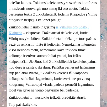
neieško kainos. Tokiems keleiviams yra svarbus komfortas
ir mažesnis nuovargis nuo namų iki oro uosto. Tokias
paslaugas teikia Zuikiobilietai.lt, todėl iš Klaipėdos į Vilnių
nuvyksite nespėjus kelionei prailgti.
Zuikiobilietai.lt siūlo ir grįžimą
is Vilniaus oro uosto i
Klaipeda
– ekspresas. Dažniausiai tie keleiviai, kurie į
Vilnių nuvyko būtent Zuikiobilietai.lt dėka, jie tuos pačius
vežėjus renkasi ir grįžę iš kelionės. Nemokamas internetas
visos kelionės metu, nemokama kava ir video filmai
kelionėje ir erdvūs automobiliai yra tai, ko ieško
klaipėdiečiai. Jie žino, kad Zuikiobilietai.lt keleivius paima
nuo durų ir pristato iki durų. Pagalba pernešant lagaminus
taip pat labai svarbi, juk dažnas keleivis iš Klaipėdos
keliauja su keliais lagaminais, kurie sveria ne po vieną
kilogramą. Vairuotojai visada padeda pernešti lagaminus,
todėl yra gavę ne vieno pagyrimo bei padėkos.
Zuikiobilietai.lt – nustokite ieškoti, pradėkite atrasti.
Taip pat skaitykite: