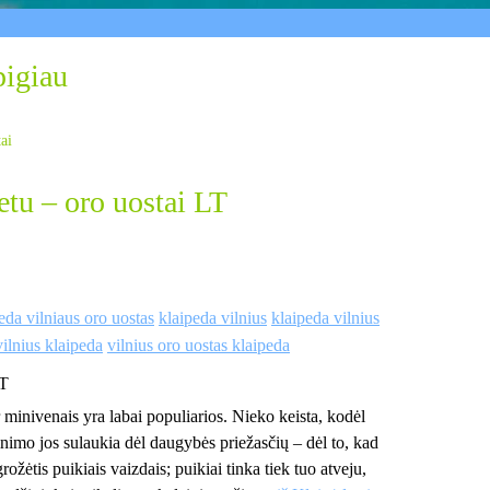
pigiau
tai
tu – oro uostai LT
eda vilniaus oro uostas
klaipeda vilnius
klaipeda vilnius
vilnius klaipeda
vilnius oro uostas klaipeda
LT
minivenais yra labai populiarios. Nieko keista, kodėl
inimo jos sulaukia dėl daugybės priežasčių – dėl to, kad
rožėtis puikiais vaizdais; puikiai tinka tiek tuo atveju,