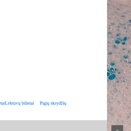
tai
Lėktuvų bilietai
Pigių skrydžių