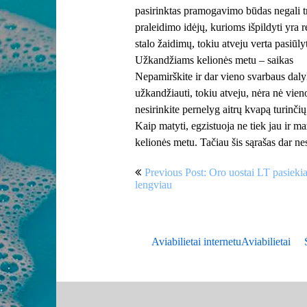
pasirinktas pramogavimo būdas negali truk
praleidimo idėjų, kurioms išpildyti yra
stalo žaidimų, tokiu atveju verta pasiūlyt
Užkandžiams kelionės metu – saikas
Nepamirškite ir dar vieno svarbaus daly
užkandžiauti, tokiu atveju, nėra nė vieno
nesirinkite pernelyg aitrų kvapą turinčių
Kaip matyti, egzistuoja ne tiek jau ir m
kelionės metu. Tačiau šis sąrašas dar n
Post
Previous Post: Oro uostai LT pasieki
navigation
lengviau
Aviabilietai internetu
Aviabilietai