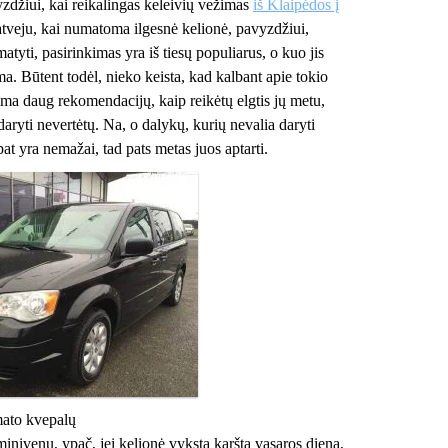
yzdžiui, kai reikalingas keleivių vežimas
iš Klaipėdos į
atveju, kai numatoma ilgesnė kelionė, pavyzdžiui,
matyti, pasirinkimas yra iš tiesų populiarus, o kuo jis
ma. Būtent todėl, nieko keista, kad kalbant apie tokio
ama daug rekomendacijų, kaip reikėtų elgtis jų metu,
daryti nevertėtų. Na, o dalykų, kurių nevalia daryti
pat yra nemažai, tad pats metas juos aptarti.
mato kvepalų
 minivenu, ypač, jei kelionė vyksta karštą vasaros dieną,