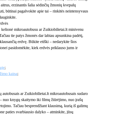
 aitrus, erzinantis šalia sėdinčių žmonių kvepalų
uti, būtinai pagalvokite apie tai – rinkitės neintensyvaus
dauginkite.
rdvės
 kelionė mikroautobusu ar Zuikiobilietai.lt minivenu
 Tačiau tie patys žmonės dar labiau apsunkina padėtį,
lausančią erdvę. Būkite etiški – nedarykite šios
lionei pasidomėkite, kiek erdvės priklauso jums ir
uje
;
ežimo kaina
;
nų autobusais ar Zuikiobilietai.lt mikroautobusais sudaro
 nuo knygų skaitymo iki filmų žiūrėjimo, nuo įrašų
ojimo. Tačiau besprendžiant klausimą, kurią iš galimų
ne paties svarbiausio dalyko – atminkite, jūsų