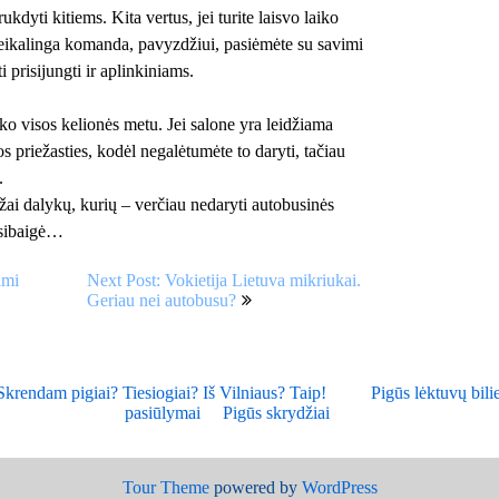
dyti kitiems. Kita vertus, jei turite laisvo laiko
 reikalinga komanda, pavyzdžiui, pasiėmėte su savimi
i prisijungti ir aplinkiniams.
ko visos kelionės metu. Jei salone yra leidžiama
s priežasties, kodėl negalėtumėte to daryti, tačiau
.
ažai dalykų, kurių – verčiau nedaryti autobusinės
esibaigė…
ami
Next Post: Vokietija Lietuva mikriukai.
Geriau nei autobusu?
Skrendam pigiai? Tiesiogiai? Iš Vilniaus? Taip!
Pigūs lėktuvų bilie
pasiūlymai
Pigūs skrydžiai
Tour Theme
powered by
WordPress