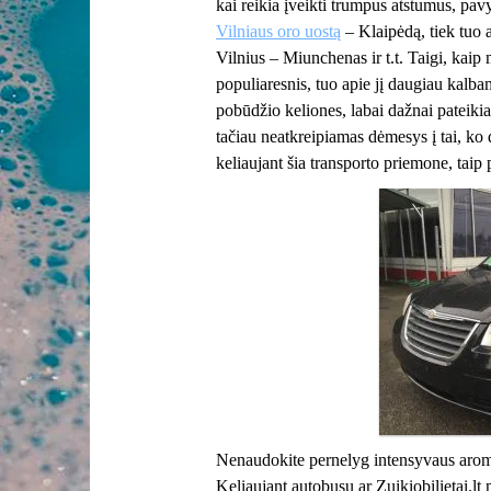
kai reikia įveikti trumpus atstumus, pav
Vilniaus oro uostą
– Klaipėdą, tiek tuo 
Vilnius – Miunchenas ir t.t. Taigi, kaip 
populiaresnis, tuo apie jį daugiau kalba
pobūdžio keliones, labai dažnai pateiki
tačiau neatkreipiamas dėmesys į tai, ko 
keliaujant šia transporto priemone, taip 
Nenaudokite pernelyg intensyvaus aro
Keliaujant autobusu ar Zuikiobilietai.lt