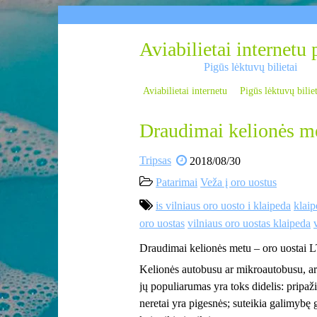
Skip
to
content
Aviabilietai internetu 
Pigūs lėktuvų bilietai
Aviabilietai internetu
Pigūs lėktuvų bilie
Draudimai kelionės me
Tripsas
2018/08/30
Patarimai
Veža į oro uostus
is vilniaus oro uosto i klaipeda
klaip
oro uostas
vilniaus oro uostas klaipeda
Draudimai kelionės metu – oro uostai 
Kelionės autobusu ar mikroautobusu, ar 
jų populiarumas yra toks didelis: pripaž
neretai yra pigesnės; suteikia galimybę g