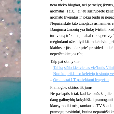
nėra nieko blogiau, nei pernelyg įkyrus,
aromatas. Taigi, jei jau susiruošėte kelia
aromato kvepalus ir jokiu būdu jų nepa
Nepažeiskite kito žmogaus asmeninės e
Dauguma žmonių yra linkę tvirtinti, kad
turi vieną trūkumą – labai ribotą erdvę.
mėgindami užvaldyti kitam keleiviui prik
klaidos ir jūs – dar prieš prasidedant ke
neperženkite jos ribų.
Taip pat skaitykite:
–
Tai ką siūlo kiekvienas viešbutis Vilni
–
Nuo ko priklauso keleivių ir siuntų v
–
Oro uostai LT pasiekiami lengviau
Pramogos, skirtos tik jums
Ne paslaptis ir tai, kad kelionės šių die
daug galimybių kokybiškai pramogauti –
klausymo iki mėgstamiausio TV šou kart
pramogų pasirinkti, būtina nepamiršti ko