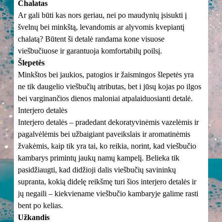
Chalatas
Ar gali būti kas nors geriau, nei po maudynių įsisukti į
švelnų bei minkštą, levandomis ar alyvomis kvepiantį
chalatą? Būtent ši detalė randama kone visuose
viešbučiuose ir garantuoja komfortabilų poilsį.
Šlepetės
Minkštos bei jaukios, patogios ir žaismingos šlepetės yra
ne tik daugelio viešbučių atributas, bet i jūsų kojas po ilgos
bei varginančios dienos maloniai atpalaiduosianti detalė.
Interjero detalės
Interjero detalės – pradedant dekoratyvinėmis vazelėmis ir
pagalvėlėmis bei užbaigiant paveikslais ir aromatinėmis
žvakėmis, kaip tik yra tai, ko reikia, norint, kad viešbučio
kambarys primintų jaukų namų kampelį. Belieka tik
pasidžiaugti, kad didžioji dalis viešbučių savininkų
supranta, kokią didelę reikšmę turi šios interjero detalės ir
jų negaili – kiekviename viešbučio kambaryje galime rasti
bent po kelias.
Užkandis