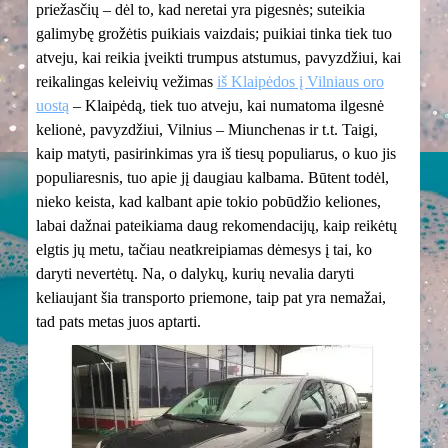
priežasčių – dėl to, kad neretai yra pigesnės; suteikia
galimybę grožėtis puikiais vaizdais; puikiai tinka tiek tuo
atveju, kai reikia įveikti trumpus atstumus, pavyzdžiui, kai
reikalingas keleivių vežimas
iš Klaipėdos į Vilniaus oro
uostą
– Klaipėdą, tiek tuo atveju, kai numatoma ilgesnė
kelionė, pavyzdžiui, Vilnius – Miunchenas ir t.t. Taigi,
kaip matyti, pasirinkimas yra iš tiesų populiarus, o kuo jis
populiaresnis, tuo apie jį daugiau kalbama. Būtent todėl,
nieko keista, kad kalbant apie tokio pobūdžio keliones,
labai dažnai pateikiama daug rekomendacijų, kaip reikėtų
elgtis jų metu, tačiau neatkreipiamas dėmesys į tai, ko
daryti nevertėtų. Na, o dalykų, kurių nevalia daryti
keliaujant šia transporto priemone, taip pat yra nemažai,
tad pats metas juos aptarti.