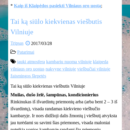
*
Kaip iš Klaipėdos pasiekti Vilniaus oro uostą
;
Tai ką siūlo kiekvienas viešbutis
Vilniuje
Tripsas
2017/03/28
Patarimai
jauki atmosfera
kambariu nuoma vilniuje
klaipeda
vilniaus oro uostas
nakvyne vilniuje
viešbučiai vilniuje
žaismingos šlepetės
Tai ką siūlo kiekvienas viešbutis Vilniuje
Muilas, dušo želė, šampūnas, kondicionierius
Rinkinukas iš išvardintų priemonių arba (arba bent 2 – 3 iš
išvardintų), visada randamas kiekvieno viešbučio
kambaryje. Ir nors didžioji dalis žmonių į viešbutį atvyksta
jau turėdami su savimi šias priemones, visada maloniai
nuteikia vonios kambaryje randami šių priemonių