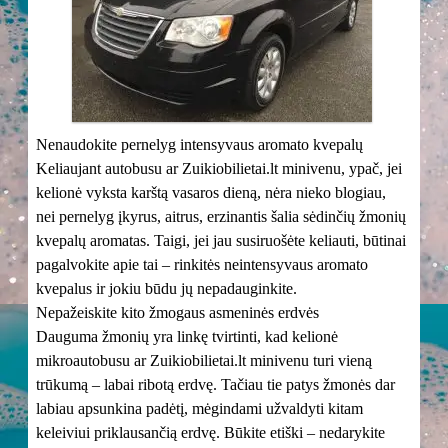
Nenaudokite pernelyg intensyvaus aromato kvepalų
Keliaujant autobusu ar Zuikiobilietai.lt minivenu, ypač, jei
kelionė vyksta karštą vasaros dieną, nėra nieko blogiau,
nei pernelyg įkyrus, aitrus, erzinantis šalia sėdinčių žmonių
kvepalų aromatas. Taigi, jei jau susiruošėte keliauti, būtinai
pagalvokite apie tai – rinkitės neintensyvaus aromato
kvepalus ir jokiu būdu jų nepadauginkite.
Nepažeiskite kito žmogaus asmeninės erdvės
Dauguma žmonių yra linkę tvirtinti, kad kelionė
mikroautobusu ar Zuikiobilietai.lt minivenu turi vieną
trūkumą – labai ribotą erdvę. Tačiau tie patys žmonės dar
labiau apsunkina padėtį, mėgindami užvaldyti kitam
keleiviui priklausančią erdvę. Būkite etiški – nedarykite