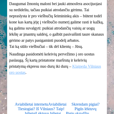
Daugumai žmonių maloni bei jauki atmosfera asocijuojasi
su nedideliu, tačiau puikiai atrodančiu gėrimu. Tai
nepraslysta ir pro viešbučių šeimininkų akis – būtent todėl
kone kas kartą įėję į viešbučio numerį galime rasti ir kažką,
ką galima suvalgyti: puikiai atrodančių vaisių ar uogų
lėkštę ar įmantrų saldėsį, o galbūt pasivaišinti taure skanaus
gėrimo ar patys pasigaminti puodelį arbatos.
Tai ką siūlo viešbučiai – tik dėl klientų – Jūsų.
Naudinga pasidomėti keleivių pervežimo į oro uostus
paslaugą. Šį kartą pristatome maršrutą ir keleivių
pristatymą ekpresu nuo durų iki durų –
Klaipeda Vilniaus
oro uostas
.
Aviabilietai internetu
Aviabilietai
Skrendam pigiai?
Tiesiogiai? Iš Vilniaus? Taip!
Pigūs lėktuvų
bilietai
Lėktuvų bilietai
Pigių skrydžių