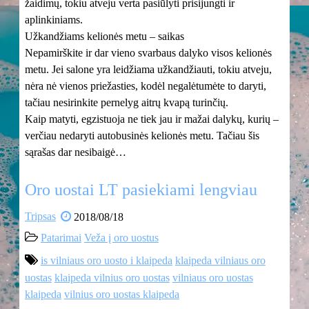
žaidimų, tokiu atveju verta pasiūlyti prisijungti ir
aplinkiniams.
Užkandžiams kelionės metu – saikas
Nepamirškite ir dar vieno svarbaus dalyko visos kelionės
metu. Jei salone yra leidžiama užkandžiauti, tokiu atveju,
nėra nė vienos priežasties, kodėl negalėtumėte to daryti,
tačiau nesirinkite pernelyg aitrų kvapą turinčių.
Kaip matyti, egzistuoja ne tiek jau ir mažai dalykų, kurių –
verčiau nedaryti autobusinės kelionės metu. Tačiau šis
sąrašas dar nesibaigė…
Oro uostai LT pasiekiami lengviau
Tripsas
2018/08/18
Patarimai
Veža į oro uostus
is vilniaus oro uosto i klaipeda
klaipeda vilniaus oro
uostas
klaipeda vilnius oro uostas
vilniaus oro uostas
klaipeda
vilnius oro uostas klaipeda