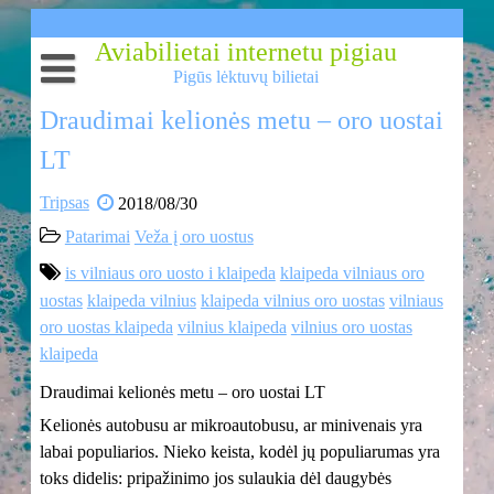
Skip
to
Aviabilietai internetu pigiau
content
Pigūs lėktuvų bilietai
Aviabilietai internetu
Draudimai kelionės metu – oro uostai
Aviabilietai
Pigūs lėktuvų bilietai
LT
Skrendam pigiai? Tiesiogiai? Iš Vilniaus? Taip!
Lėktuvų bilietai
Tripsas
2018/08/30
Pigių skrydžių pasiūlymai
Patarimai
Veža į oro uostus
is vilniaus oro uosto i klaipeda
klaipeda vilniaus oro
Pigūs skrydžiai
uostas
klaipeda vilnius
klaipeda vilnius oro uostas
vilniaus
oro uostas klaipeda
vilnius klaipeda
vilnius oro uostas
klaipeda
Draudimai kelionės metu – oro uostai LT
Kelionės autobusu ar mikroautobusu, ar minivenais yra
labai populiarios. Nieko keista, kodėl jų populiarumas yra
toks didelis: pripažinimo jos sulaukia dėl daugybės