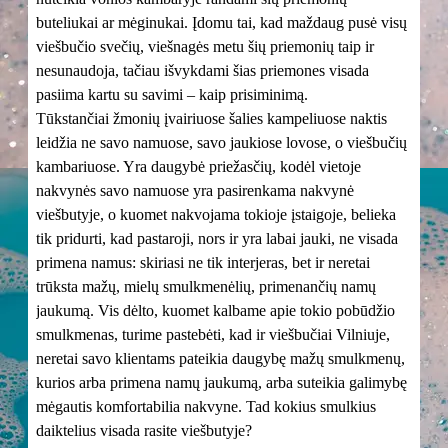
buteliukai ar mėginukai. Įdomu tai, kad maždaug pusė visų
viešbučio svečių, viešnagės metu šių priemonių taip ir
nesunaudoja, tačiau išvykdami šias priemones visada
pasiima kartu su savimi – kaip prisiminimą.
Tūkstančiai žmonių įvairiuose šalies kampeliuose naktis
leidžia ne savo namuose, savo jaukiose lovose, o viešbučių
kambariuose. Yra daugybė priežasčių, kodėl vietoje
nakvynės savo namuose yra pasirenkama nakvynė
viešbutyje, o kuomet nakvojama tokioje įstaigoje, belieka
tik pridurti, kad pastaroji, nors ir yra labai jauki, ne visada
primena namus: skiriasi ne tik interjeras, bet ir neretai
trūksta mažų, mielų smulkmenėlių, primenančių namų
jaukumą. Vis dėlto, kuomet kalbame apie tokio pobūdžio
smulkmenas, turime pastebėti, kad ir viešbučiai Vilniuje,
neretai savo klientams pateikia daugybę mažų smulkmenų,
kurios arba primena namų jaukumą, arba suteikia galimybę
mėgautis komfortabilia nakvyne. Tad kokius smulkius
daiktelius visada rasite viešbutyje?