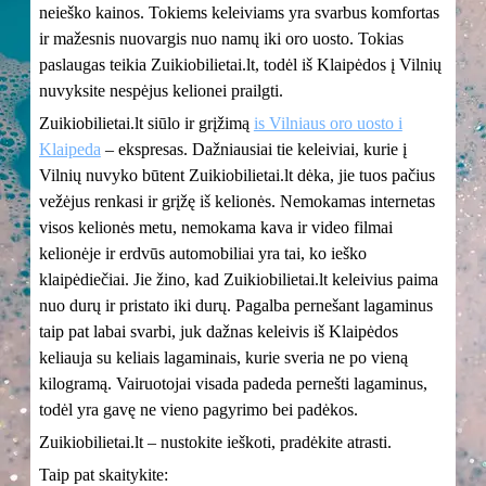
neieško kainos. Tokiems keleiviams yra svarbus komfortas
ir mažesnis nuovargis nuo namų iki oro uosto. Tokias
paslaugas teikia Zuikiobilietai.lt, todėl iš Klaipėdos į Vilnių
nuvyksite nespėjus kelionei prailgti.
Zuikiobilietai.lt siūlo ir grįžimą
is Vilniaus oro uosto i
Klaipeda
– ekspresas. Dažniausiai tie keleiviai, kurie į
Vilnių nuvyko būtent Zuikiobilietai.lt dėka, jie tuos pačius
vežėjus renkasi ir grįžę iš kelionės. Nemokamas internetas
visos kelionės metu, nemokama kava ir video filmai
kelionėje ir erdvūs automobiliai yra tai, ko ieško
klaipėdiečiai. Jie žino, kad Zuikiobilietai.lt keleivius paima
nuo durų ir pristato iki durų. Pagalba pernešant lagaminus
taip pat labai svarbi, juk dažnas keleivis iš Klaipėdos
keliauja su keliais lagaminais, kurie sveria ne po vieną
kilogramą. Vairuotojai visada padeda pernešti lagaminus,
todėl yra gavę ne vieno pagyrimo bei padėkos.
Zuikiobilietai.lt – nustokite ieškoti, pradėkite atrasti.
Taip pat skaitykite: