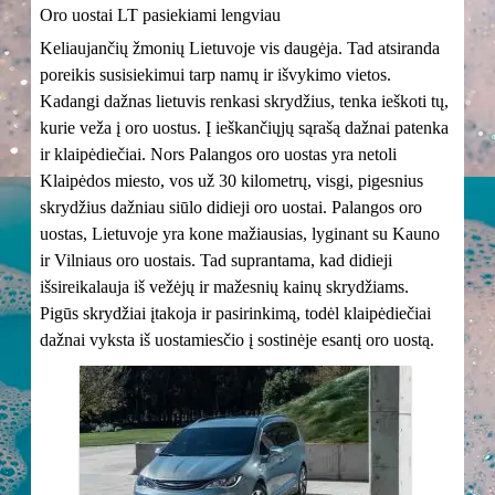
Oro uostai LT pasiekiami lengviau
Keliaujančių žmonių Lietuvoje vis daugėja. Tad atsiranda
poreikis susisiekimui tarp namų ir išvykimo vietos.
Kadangi dažnas lietuvis renkasi skrydžius, tenka ieškoti tų,
kurie veža į oro uostus. Į ieškančiųjų sąrašą dažnai patenka
ir klaipėdiečiai. Nors Palangos oro uostas yra netoli
Klaipėdos miesto, vos už 30 kilometrų, visgi, pigesnius
skrydžius dažniau siūlo didieji oro uostai. Palangos oro
uostas, Lietuvoje yra kone mažiausias, lyginant su Kauno
ir Vilniaus oro uostais. Tad suprantama, kad didieji
išsireikalauja iš vežėjų ir mažesnių kainų skrydžiams.
Pigūs skrydžiai įtakoja ir pasirinkimą, todėl klaipėdiečiai
dažnai vyksta iš uostamiesčio į sostinėje esantį oro uostą.