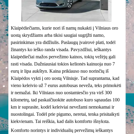
Klaipėdiečiams, kurie nori iš namų nukakti į Vilniaus oro
uostą skrydžiams arba tikisi saugiai sugrįžti namo,
pasirinkimas yra didžiulis. Paslaugų įvairovė plati, todėl
žinantys ko ieško randa visada. Pavyzdžiui, ieškantys
klaipėdiečiai mažos pervežimo kainos, tokių vežėjų gali
rasti visada. Dažniausiai tokios kelionės kainuoja nuo 7
eurų ir lipa aukštyn. Kaina priklauso nuo norinčių iš
Klaipėdos vykti į oro uostą Vilniuje. Tad suprantama, kad
vieno keleivio už 7 eurus autobusas neveža, teks primokėti
ir nemažai. Iki Vilniaus nuo uostamiesčio yra virš 300
kilometrų, tad paskaičiuokite autobuso kuro sąnaudas 100
km ir suprasite, kodėl keleiviai nevežami nemokamai ir
nuostolingai. Todėl prie pigumo, neretai, tenka prisitaikyti
kiekvienam. Tai reiškia, kad dalis komforto išnyksta.
Komforto norintys ir individualių pervežimų ieškantys