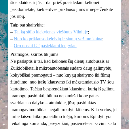
šios klaidos ir jūs – dar prieš prasidedant kelionei
pasidomėkite, kiek erdvės priklauso jums ir neperženkite
jos ribų.
Taip pat skaitykite:
–
Tai ką siūlo kiekvienas viešbutis Vilniuje
;
–
Nuo ko priklauso keleivių ir siuntų vežimo kaina
;
–
Oro uostai LT pasiekiami lengviau
Pramogos, skirtos tik jums
Ne paslaptis ir tai, kad kelionės šių dienų autobusais ar
Zuikiobilietai.lt mikroautobusais sudaro daug galimybių
kokybiškai pramogauti – nuo knygų skaitymo iki filmų
žiūrėjimo, nuo įrašų klausymo iki mėgstamiausio TV šou
kartojimo. Tačiau besprendžiant klausimą, kurią iš galimų
pramogų pasirinkti, būtina nepamiršti kone paties
svarbiausio dalyko – atminkite, jūsų pasirinktas
pramogavimo būdas negali trukdyti kitiems. Kita vertus, jei
turite laisvo laiko praleidimo idėjų, kurioms išpildyti yra
reikalinga komanda, pavyzdžiui, pasiėmėte su savimi stalo