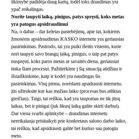
tikimybė padidėja daug kartų, todėl toks draudimas yra
ypač reikalingas.
Norite taupyti laiką, pinigus, patys spręsti, koks metas
yra patogus apsidraudimui
Na, o dabar – dar keletas pastebėjimų, apie tai, kokiems
žmonėms apsidraudimas KASKO internetu yra geriausias
pasirinkimas. Pasirodo, tai yra puiki išeitis visiems, kurie
nori taupyti savo brangų laiką, pinigus, o taip pat patys
nuspręsti, koks paros metas ar savaitės diena, geriausiai
tinka šiam procesui. Pažiūrėkime į šią situaciją atidžiau ir
išsiaiškinkime, kaip ir kodėl yra naudingas šis
pasirinkimas. Visų pirma, norėdami apsidrausti internetu,
jūs užtruksite kur kas mažiau laiko (procesas bus atliktas
greičiau). Taigi, tai reiškia, kad yra taupomas ne tik jūsų
laikas, bet ir pinigai (juk likusį laiką galite skirti darbui).
Dar viena svarbi aplinkybė – draudimas internetu
nereikalauja prisitaikyti prie konkretaus salono darbo laiko,
tai reiškia, kad apsidrausti galite bet kuriuo sau patogiu
metu.