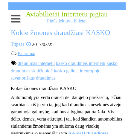
Skip
to
Aviabilietai internetu pigiau
content
Pigūs lėktuvų bilietai
Aviabilietai internetu
Kokie žmonės draudžiasi KASKO
Aviabilietai
Pigūs lėktuvų bilietai
Tripsas
2017/03/25
Skrendam pigiai? Tiesiogiai? Iš Vilniaus? Taip!
Lėktuvų bilietai
Patarimai
draudimas internetu
kasko draudimas internetu
kasko
Pigių skrydžių pasiūlymai
draudimas skaičiuoklė
kasko galioja ir europoje
Pigūs skrydžiai
savanoriškas draudimas
Kokie žmonės draudžiasi KASKO
Automobilį yra verta drausti dėl daugelio priežasčių, tačiau
svarbiausia iš jų yra ta, jog kad draudimas nesėkmės atveju
garantuoja galimybę, kad bus atlyginta patirta žala. Vis
dėlto, dėmesį verta atkreipti į tai, kad šiandien automobilius
siūlantiems žmonėms yra siūloma daug visokių
pasirinkimų, o vienas iš jų yra
KASKO draudimas