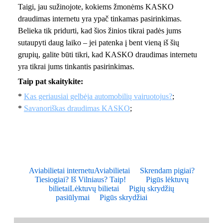
Taigi, jau sužinojote, kokiems žmonėms KASKO
draudimas internetu yra ypač tinkamas pasirinkimas.
Belieka tik pridurti, kad šios žinios tikrai padės jums
sutaupyti daug laiko – jei patenka į bent vieną iš šių
grupių, galite būti tikri, kad KASKO draudimas internetu
yra tikrai jums tinkantis pasirinkimas.
Taip pat skaitykite:
*
Kas geriausiai gelbėja automobilių vairuotojus?
;
*
Savanoriškas draudimas KASKO
;
Aviabilietai internetu
Aviabilietai
Skrendam pigiai?
Tiesiogiai? Iš Vilniaus? Taip!
Pigūs lėktuvų
bilietai
Lėktuvų bilietai
Pigių skrydžių
pasiūlymai
Pigūs skrydžiai