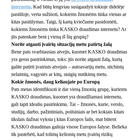
internetu
. Kad būtų lengviau susigaudyti tokioje didelėje
pasiūloje, verta sužinoti, kokiems žmonėms tinka vienas ar
kitas pasiūlymas. Taigi, šį kartą kviečiame pasidomėti,
kokiems žmonėms tinka KASKO draudimas internetu? Ar
jūs patenkate bent į vieną iš šių grupių?
Norite atgauti įvairių situacijų metu patirtą žalą
Bene pats svarbiausias atvejis, kuomet KASKO draudimas
yra geras pasirinkimas, toks: jūs norite atgauti žalą, kurią
galite patirti įvairiais atvejais – autoavarijų metu, stichinių
nelaimių, vagystės ar kitų, staigių nutikimų metu.
Kokie žmonės, daug keliaujate po Europą
Pats metas identifikuoti ir dar vieną žmonių grupę, kuriems
KASKO draudimas, kuomet yra draudžiamasi internetu,
gali tapti idealiu pasirinkimu. Tai – žmonės, kurie, verslo,
studijų, darbo, pažintiniais, poilsiniais ar bet kokiais kitais
tikslais dažnai vyksta į kitas Europos šalis, mat būtent
KASKO draudimas galioja visose Europos šalyse. Belieka
tik pastebėti, kad tolimų kelionių metu įvairių rizikų