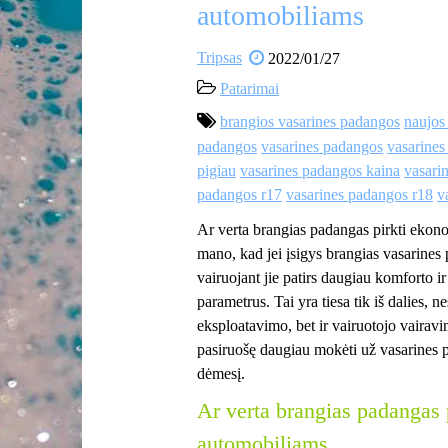
automobiliams
Tripsas
2022/01/27
Patarimai
brangios vasarines padangos
naujos
padangos
vasarines padangos
vasarines
pigiau
vasarines padangos kaina
vasari
padangos r17
vasarines padangos r18
v
Ar verta brangias padangas pirkti eko
mano, kad jei įsigys brangias vasarine
vairuojant jie patirs daugiau komforto i
parametrus. Tai yra tiesa tik iš dalies, 
eksploatavimo, bet ir vairuotojo vairavi
pasiruošę daugiau mokėti už vasarines pad
dėmesį.
Ar verta brangias padangas 
automobiliams