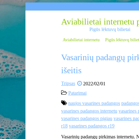
Skip
to
content
Aviabilietai internetu 
Pigūs lėktuvų bilietai
Aviabilietai internetu
Pigūs lėktuvų bilie
Vasarinių padangų pirk
išeitis
Tripsas
2022/02/01
Patarimai
naujos vasarines padangos
padango
vasarines padangos internetu
vasarines 
vasarines padangos pigiau
vasarines pa
r18
vasarines padangos r19
Vasarinių padangų pirkimas internetu. 