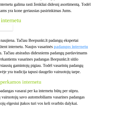
ternetu galima rasti ženkliai didesnį asortimentą. Todėl
iams yra kone geriausias pasirinkimas Jums.
internetu
a naujiena. Tačiau Beepunkt.lt padangų ekspertai
tent internetu. Naujos vasarinės
padangos internetu
da. Tačiau atsiradus didesniems padangų pardavimams
perkantiems vasarines padangas Beepunkt.lt siūlo
arsiausių gamintojų pigiau. Todėl vasarinių padangų
ėje yra tradicija tapusi daugelio vairuotojų tarpe.
 perkamos internetu
r padangas vasarai per ka internetu būtų per stipru.
ų vairuotojų savo automobiliams vasarines padangas
ojų elgesiui įtakos turi vos keli svarbūs dalykai.