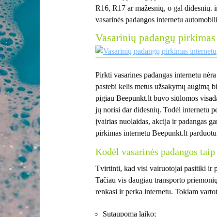
R16, R17 ar mažesnių, o gal didesnių. in
vasarinės padangos internetu automobil
Vasarinių padangų pirkimas 
Pirkti vasarines padangas internetu nėr
pastebi kelis metus užsakymų augimą bū
pigiau Beepunkt.lt buvo siūlomos visa
jų norisi dar didesnių. Todėl internetu 
įvairias nuolaidas, akcija ir padangas g
pirkimas internetu Beepunkt.lt parduotuv
Kodėl vasarinės padangos taip
Tvirtinti, kad visi vairuotojai pasitiki i
Tačiau vis daugiau transporto priemoni
renkasi ir perka internetu. Tokiam vartot
Sutaupoma laiko;