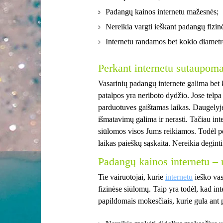
Padangų kainos internetu mažesnės;
Nereikia vargti ieškant padangų fizin
Internetu randamos bet kokio diametr
Perkant internetu sutaupoma
Vasarinių padangų internete galima bet 
patalpos yra neriboto dydžio. Jose telpa
parduotuves gaištamas laikas. Daugely
išmatavimų galima ir nerasti. Tačiau in
siūlomos visos Jums reikiamos. Todėl p
laikas paieškų sąskaita. Nereikia degint
Padangų kainos internetu –
Tie vairuotojai, kurie
internetu
ieško vas
fizinėse siūlomų. Taip yra todėl, kad i
papildomais mokesčiais, kurie gula ant 