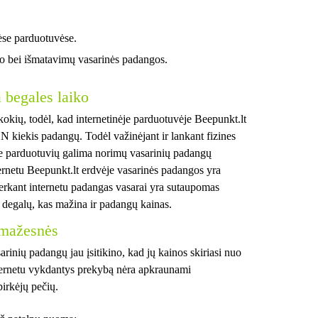
ėse parduotuvėse.
o bei išmatavimų vasarinės padangos.
 begales laiko
kokių, todėl, kad internetinėje parduotuvėje Beepunkt.lt
 N kiekis padangų. Todėl važinėjant ir lankant fizines
je parduotuvių galima norimų vasarinių padangų
ternetu Beepunkt.lt erdvėje vasarinės padangos yra
erkant internetu padangas vasarai yra sutaupomas
i degalų, kas mažina ir padangų kainas.
 mažesnės
arinių padangų jau įsitikino, kad jų kainos skiriasi nuo
nternetu vykdantys prekybą nėra apkraunami
pirkėjų pečių.