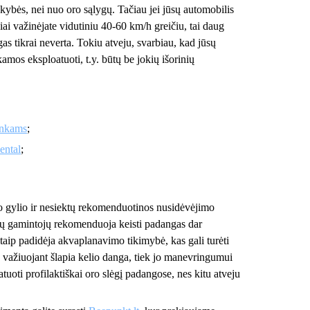
ybės, nei nuo oro sąlygų. Tačiau jei jūsų automobilis
iai važinėjate vidutiniu 40-60 km/h greičiu, tai daug
as tikrai neverta. Tokiu atveju, svarbiau, kad jūsų
amos eksploatuoti, t.y. būtų be jokių išorinių
inkams
;
ental
;
o gylio ir nesiektų rekomenduotinos nusidėvėjimo
 gamintojų rekomenduoja keisti padangas dar
taip padidėja akvaplanavimo tikimybė, kas gali turėti
, važiuojant šlapia kelio danga, tiek jo manevringumui
tuoti profilaktiškai oro slėgį padangose, nes kitu atveju