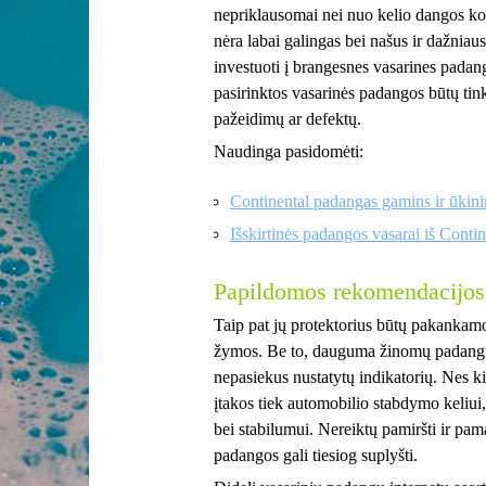
nepriklausomai nei nuo kelio dangos kok
nėra labai galingas bei našus ir dažniaus
investuoti į brangesnes vasarines padang
pasirinktos vasarinės padangos būtų tink
pažeidimų ar defektų.
Naudinga pasidomėti:
Continental padangas gamins ir ūkin
Išskirtinės padangos vasarai iš Contin
Papildomos rekomendacijos
Taip pat jų protektorius būtų pakankam
žymos. Be to, dauguma žinomų padangų
nepasiekus nustatytų indikatorių. Nes ki
įtakos tiek automobilio stabdymo keliui
bei stabilumui. Nereiktų pamiršti ir pama
padangos gali tiesiog suplyšti.