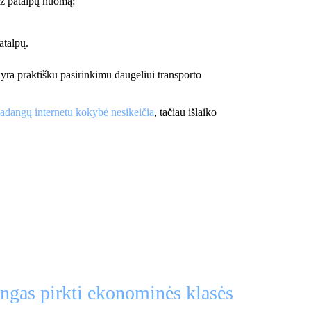
už patalpų nuomą;
atalpų.
 yra praktišku pasirinkimu daugeliui transporto
padangų internetu kokybė nesikeičia
, tačiau išlaiko
angas pirkti ekonominės klasės