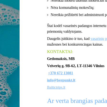
Nereikia mokėti didelius mokesčius 
Nėra komunalinių mokesčių;
Nereikia prižiūrėti bei administruoti p
Štai kodėl vasarinės padangos internetu
priemonių valdytojams.
Daugelis įsitikino ir tuo, kad
vasarinių 
mažesnes bei konkurencingas kainas.
KONTAKTAI:
Gedomaksis, MB
Veiverių g. 9B-62, LT-11346 Vilnius
+370 672 13081
info@beepunkt.lt
Baltictrips.lt
Ar verta brangias pad