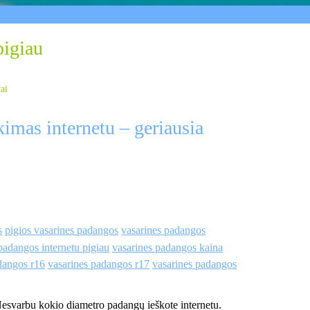
pigiau
tai
imas internetu – geriausia
s
pigios vasarines padangos
vasarines padangos
padangos internetu pigiau
vasarines padangos kaina
dangos r16
vasarines padangos r17
vasarines padangos
Nesvarbu kokio diametro padangų ieškote internetu.