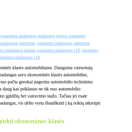
 vasarines padangos
padangos
pigios vasarines
 padangos internetu
vasarines padangos internetu
nes padangos pigiau
vasarines padangos r16
vasarines
asarines padangos r19
nominės klasės automobiliams. Dauguma vairuotojų
s padangas savo ekonominės klasės automobiliui,
r tuo pačiu gerokai pagerins automobilio techninius
nes daug kas priklauso ne tik nuo automobilio
mo įgūdžių bei vairavimo stažo. Tačiau jei esate
angas, vis dėlto verta išsiaiškinti į ką reiktų atkreipti
pirkti ekonominės klasės